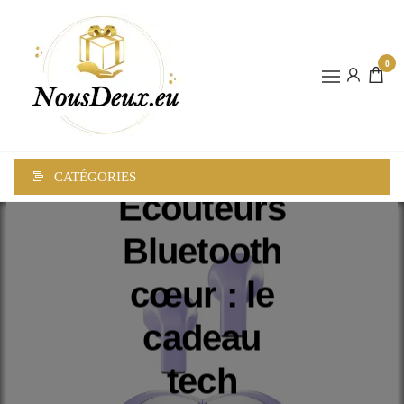
0
NOUSDEUX
CATÉGORIES
Écouteurs
Bluetooth
cœur : le
cadeau
tech