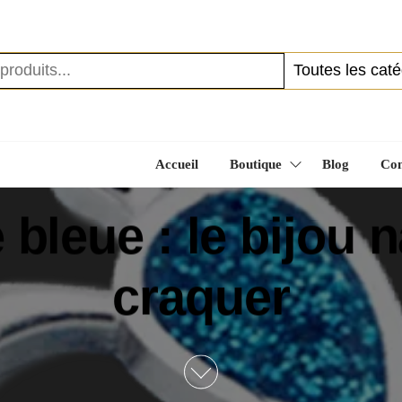
UX
Accueil
Boutique
Blog
Con
 bleue : le bijou n
craquer