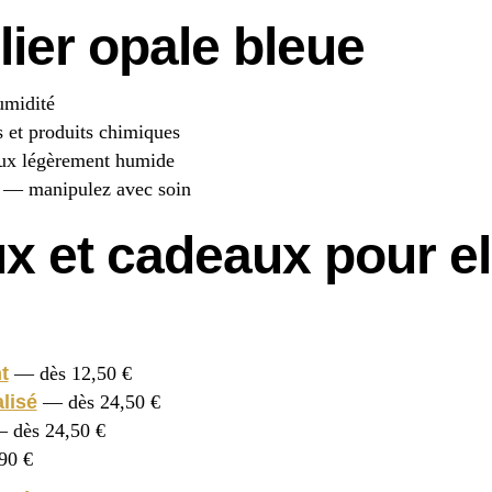
lier opale bleue
umidité
s et produits chimiques
oux légèrement humide
le — manipulez avec soin
ux et cadeaux pour el
t
— dès 12,50 €
lisé
— dès 24,50 €
 dès 24,50 €
90 €