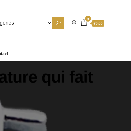
0
€0.00
tact
ature qui fait