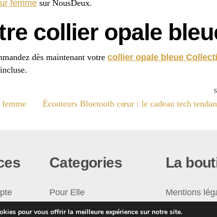
our femme
sur NousDeux.
e collier opale bleu
ommandez dès maintenant votre
collier opale bleue Collect
incluse.
ur femme
Écouteurs Bluetooth cœur : le cadeau tech tenda
ces
Categories
La bout
pte
Pour Elle
Mentions lég
Pour Lui
Conditions G
kies pour vous offrir la meilleure expérience sur notre site.