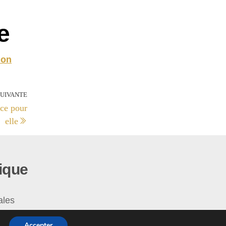
e
ion
SUIVANTE
nce pour
elle
ique
ales
enerales
Accepter