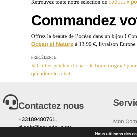
Retrouvez toute notre sélection de
cadeaux p
Commandez votr
Offrez la beauté de l’océan dans un bijou ! C
Océan et Nature
à 13,90 €, livraison Europe 
PRÉCÉDENTE
Collier pendentif chat : le bijou original po
qui adore les chats
Servi
Contactez nous
+33189480761,
Mon Com
clients@nousdeux.eu
Contact
Nous utilisons des coo