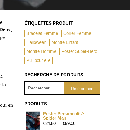
ue
ÉTIQUETTES PRODUIT
Deux
,
Bracelet Femme
Collier Femme
ope
Halloween
Montre Enfant
Montre Homme
Poster Super-Hero
Pull pour elle
RECHERCHE DE PRODUITS
lé
 la
PRODUITS
 qui en
Poster Personnalisé -
Spider Man
€
24.50
–
€
59.00