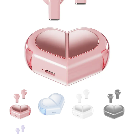
PENDENTIFS
COLLECTION
PERSONNALISÉ
OCÉAN ET
S POUR FEMME
NATURE