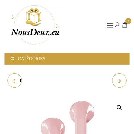
0
NOUSDEUX
CATÉGORIES
CHARMS POUR
COLLIERS
BRACELET TYPE
PENDENTIFS EN
PANDORA –
ARGENT ET
PERLES ET
OPALE BLEUE –