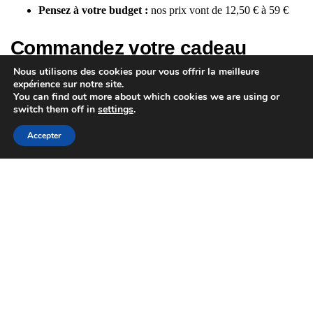
Pensez à votre budget :
nos prix vont de 12,50 € à 59 €
Commandez votre cadeau
Nous utilisons des cookies pour vous offrir la meilleure
unique et original
expérience sur notre site.
You can find out more about which cookies we are using or
switch them off in
settings
.
Offrez quelque chose qui ne ressemble à rien d’autre ! Explorez
notre boutique de
cadeaux uniques et originaux
:
pour elle
,
Accepter
pour lui
et
pour les enfants
sur NousDeux. Livraison Europe
incluse.
PRÉCÉDENTE
Portrait Spider-Man enfant : le
cadeau que tout garçon veut
ÉTIQUETTES PRODUIT
Bracelet Femme
Collier Femme
Halloween
Montre Enfant
Montre Homme
Poster Super-Hero