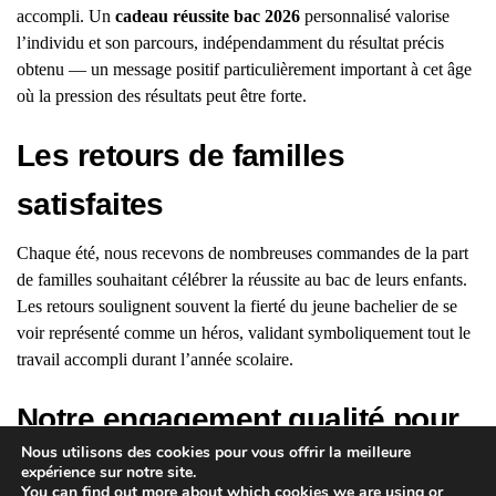
accompli. Un
cadeau réussite bac 2026
personnalisé valorise
l’individu et son parcours, indépendamment du résultat précis
obtenu — un message positif particulièrement important à cet âge
où la pression des résultats peut être forte.
Les retours de familles
satisfaites
Chaque été, nous recevons de nombreuses commandes de la part
de familles souhaitant célébrer la réussite au bac de leurs enfants.
Les retours soulignent souvent la fierté du jeune bachelier de se
voir représenté comme un héros, validant symboliquement tout le
travail accompli durant l’année scolaire.
Notre engagement qualité pour
Nous utilisons des cookies pour vous offrir la meilleure
célébrer cette réussite
expérience sur notre site.
You can find out more about which cookies we are using or