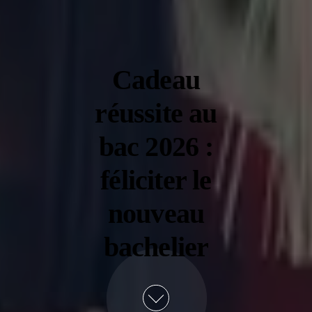
Cadeau
réussite au
bac 2026 :
féliciter le
nouveau
bachelier