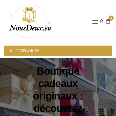
0
NOUSDEUX
CATÉGORIES
Boutique
cadeaux
originaux :
découvrez