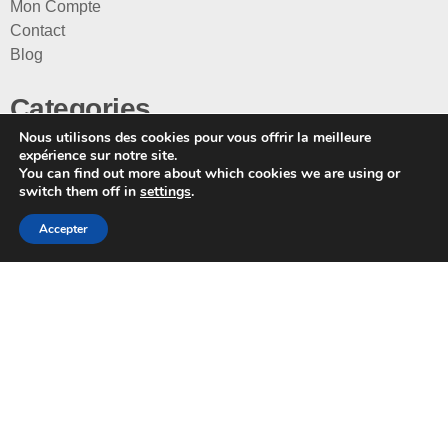
Mon Compte
Contact
Blog
Categories
Nous utilisons des cookies pour vous offrir la meilleure
expérience sur notre site.
Pour Elle
You can find out more about which cookies we are using or
Pour Lui
switch them off in
settings
.
Pour les Enfants
Accepter
La boutique
Mentions légales
Conditions Generales
Politique confidentialité
Politique d'expedition
Retours et remboursements