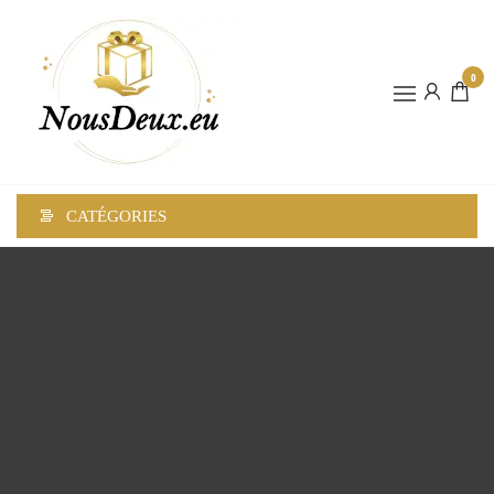
0
NOUSDEUX
CATÉGORIES